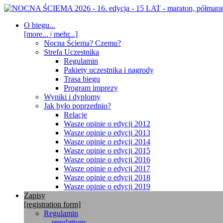
O biegu...
[more... | mehr...]
Nocna Ściema? Czemu?
Strefa Uczestnika
Regulamin
Pakiety uczestnika i nagrody
Trasa biegu
Program imprezy
Wyniki i dyplomy
Jak było poprzednio?
Relacje
Wasze opinie o edycji 2012
Wasze opinie o edycji 2013
Wasze opinie o edycji 2014
Wasze opinie o edycji 2015
Wasze opinie o edycji 2016
Wasze opinie o edycji 2017
Wasze opinie o edycji 2018
Wasze opinie o edycji 2019
Zapisy
[registration form]
Regulamin
... regulations ...