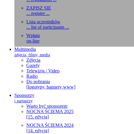
ZAPISZ SIĘ
... register ...
Lista uczestników
... list of participants ...
Wpłata
on-line
Multimedia
zdjęcia, filmy, media
Zdjęcia
Gazety
Telewizja / Video
Radio
Do pobrania
[logotypy, bannery www]
Sponsorzy
i partnerzy
Warto być sponsorem
NOCNA ŚCIEMA 2025
[15. edycja]
NOCNA ŚCIEMA 2024
[14. edycja]