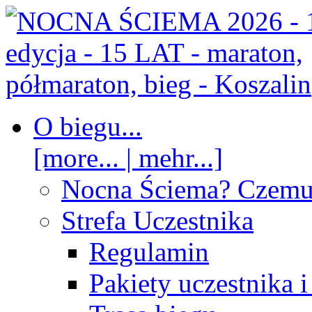
O biegu...
[more... | mehr...]
Nocna Ściema? Czem
Strefa Uczestnika
Regulamin
Pakiety uczestnika 