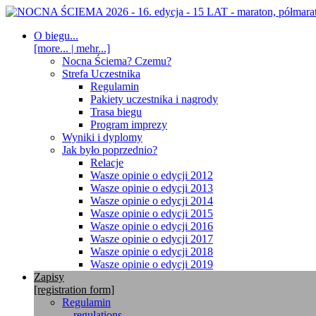
O biegu...
[more... | mehr...]
Nocna Ściema? Czemu?
Strefa Uczestnika
Regulamin
Pakiety uczestnika i nagrody
Trasa biegu
Program imprezy
Wyniki i dyplomy
Jak było poprzednio?
Relacje
Wasze opinie o edycji 2012
Wasze opinie o edycji 2013
Wasze opinie o edycji 2014
Wasze opinie o edycji 2015
Wasze opinie o edycji 2016
Wasze opinie o edycji 2017
Wasze opinie o edycji 2018
Wasze opinie o edycji 2019
Zapisy
[registration form]
Regulamin
... regulations ...