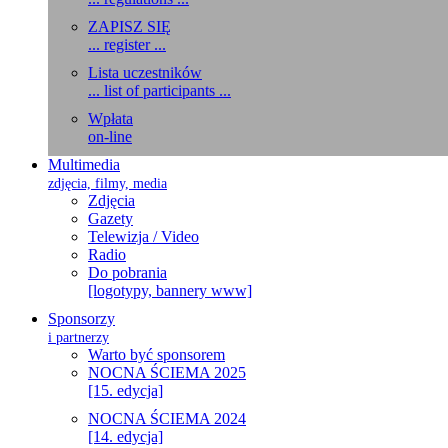
ZAPISZ SIĘ
... register ...
Lista uczestników
... list of participants ...
Wpłata
on-line
Multimedia
zdjęcia, filmy, media
Zdjęcia
Gazety
Telewizja / Video
Radio
Do pobrania
[logotypy, bannery www]
Sponsorzy
i partnerzy
Warto być sponsorem
NOCNA ŚCIEMA 2025
[15. edycja]
NOCNA ŚCIEMA 2024
[14. edycja]