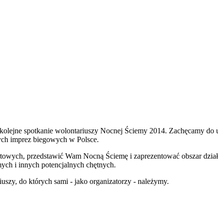
olejne spotkanie wolontariuszy Nocnej Ściemy 2014. Zachęcamy do ud
zych imprez biegowych w Polsce.
towych, przedstawić Wam Nocną Ściemę i zaprezentować obszar działań
mych i innych potencjalnych chętnych.
szy, do których sami - jako organizatorzy - należymy.