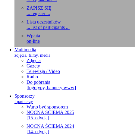
ZAPISZ SIĘ
... register ...
Lista uczestników
... list of participants ...
Wpłata
on-line
Multimedia
zdjęcia, filmy, media
Zdjęcia
Gazety
Telewizja / Video
Radio
Do pobrania
[logotypy, bannery www]
Sponsorzy
i partnerzy
Warto być sponsorem
NOCNA ŚCIEMA 2025
[15. edycja]
NOCNA ŚCIEMA 2024
[14. edycja]