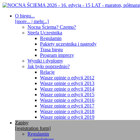
O biegu...
[more... | mehr...]
Nocna Ściema? Czemu?
Strefa Uczestnika
Regulamin
Pakiety uczestnika i nagrody
Trasa biegu
Program imprezy
Wyniki i dyplomy
Jak było poprzednio?
Relacje
Wasze opinie o edycji 2012
Wasze opinie o edycji 2013
Wasze opinie o edycji 2014
Wasze opinie o edycji 2015
Wasze opinie o edycji 2016
Wasze opinie o edycji 2017
Wasze opinie o edycji 2018
Wasze opinie o edycji 2019
Zapisy
[registration form]
Regulamin
... regulations ...