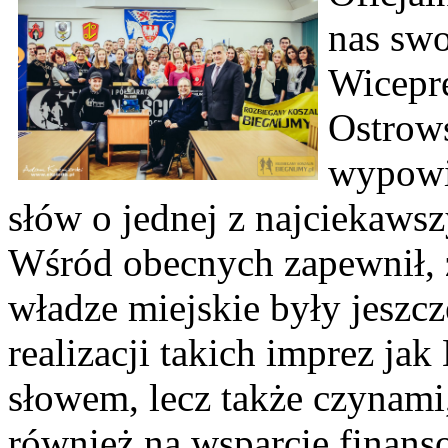
nas swo
Wicepr
Ostrow
wypowie
słów o jednej z najciekaws
Wśród obecnych zapewnił, ż
władze miejskie były jeszc
realizacji takich imprez ja
słowem, lecz także czynami
również na wsparcie finans