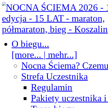
O biegu...
[more... | mehr...]
Nocna Ściema? Czem
Strefa Uczestnika
Regulamin
Pakiety uczestnika 