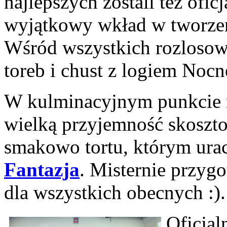
najlepszych zostali też ofic
wyjątkowy wkład w tworzen
Wśród wszystkich rozlosow
toreb i chust z logiem Noc
W kulminacyjnym punkcie n
wielką przyjemność skoszto
smakowo tortu, którym ura
Fantazja
. Misternie przy
dla wszystkich obecnych :)
Oficjal