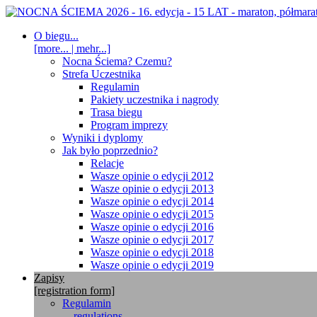
O biegu...
[more... | mehr...]
Nocna Ściema? Czemu?
Strefa Uczestnika
Regulamin
Pakiety uczestnika i nagrody
Trasa biegu
Program imprezy
Wyniki i dyplomy
Jak było poprzednio?
Relacje
Wasze opinie o edycji 2012
Wasze opinie o edycji 2013
Wasze opinie o edycji 2014
Wasze opinie o edycji 2015
Wasze opinie o edycji 2016
Wasze opinie o edycji 2017
Wasze opinie o edycji 2018
Wasze opinie o edycji 2019
Zapisy
[registration form]
Regulamin
... regulations ...