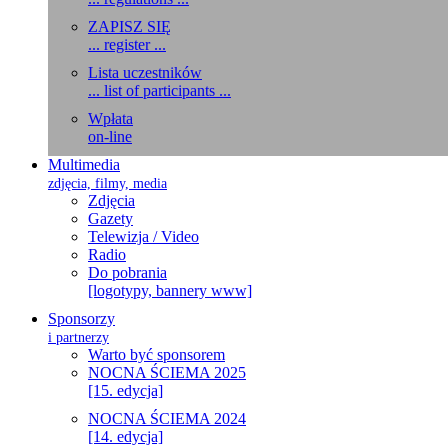
ZAPISZ SIĘ
... register ...
Lista uczestników
... list of participants ...
Wpłata
on-line
Multimedia
zdjęcia, filmy, media
Zdjęcia
Gazety
Telewizja / Video
Radio
Do pobrania
[logotypy, bannery www]
Sponsorzy
i partnerzy
Warto być sponsorem
NOCNA ŚCIEMA 2025
[15. edycja]
NOCNA ŚCIEMA 2024
[14. edycja]