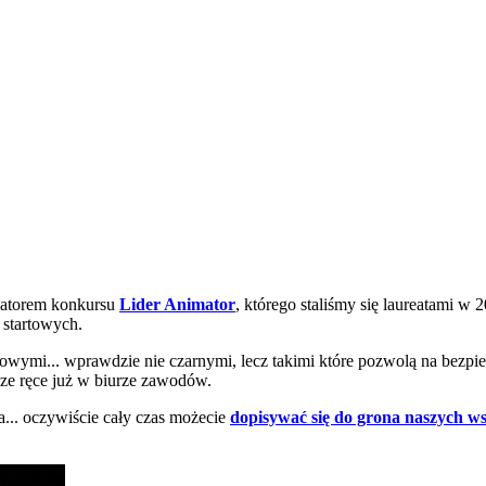
izatorem konkursu
Lider Animator
, którego staliśmy się laureatami 
 startowych.
mi... wprawdzie nie czarnymi, lecz takimi które pozwolą na bezpiecz
asze ręce już w biurze zawodów.
a... oczywiście cały czas możecie
dopisywać się do grona naszych w