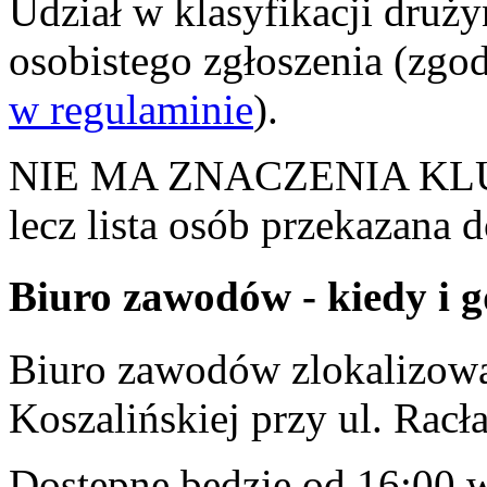
Udział w klasyfikacji dru
osobistego zgłoszenia (zgo
w regulaminie
).
NIE MA ZNACZENIA KL
lecz lista osób przekazana d
Biuro zawodów - kiedy i g
Biuro zawodów zlokalizowan
Koszalińskiej przy ul. Racł
Dostępne będzie od 16:00 w