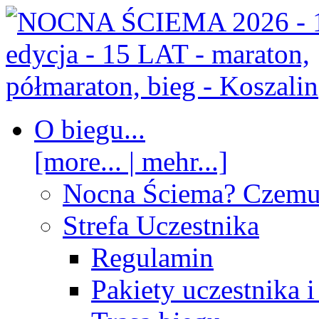
O biegu...
[more... | mehr...]
Nocna Ściema? Czem
Strefa Uczestnika
Regulamin
Pakiety uczestnika 