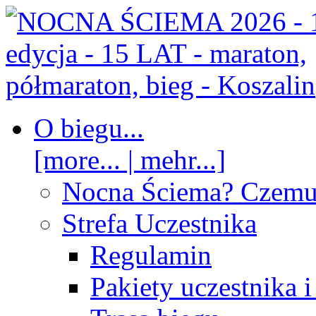
O biegu...
[more... | mehr...]
Nocna Ściema? Czem
Strefa Uczestnika
Regulamin
Pakiety uczestnika 