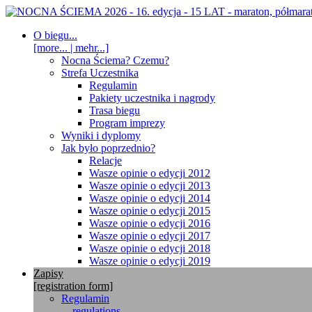
O biegu...
[more... | mehr...]
Nocna Ściema? Czemu?
Strefa Uczestnika
Regulamin
Pakiety uczestnika i nagrody
Trasa biegu
Program imprezy
Wyniki i dyplomy
Jak było poprzednio?
Relacje
Wasze opinie o edycji 2012
Wasze opinie o edycji 2013
Wasze opinie o edycji 2014
Wasze opinie o edycji 2015
Wasze opinie o edycji 2016
Wasze opinie o edycji 2017
Wasze opinie o edycji 2018
Wasze opinie o edycji 2019
Zapisy
[registration form]
Regulamin
... regulations ...