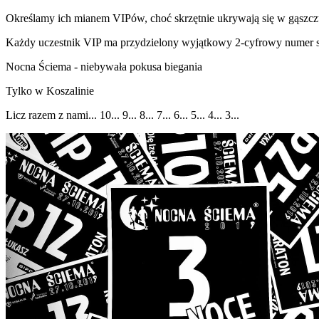
Określamy ich mianem VIPów, choć skrzętnie ukrywają się w gąszczu
Każdy uczestnik VIP ma przydzielony wyjątkowy 2-cyfrowy numer star
Nocna Ściema - niebywała pokusa biegania
Tylko w Koszalinie
Licz razem z nami... 10... 9... 8... 7... 6... 5... 4... 3...