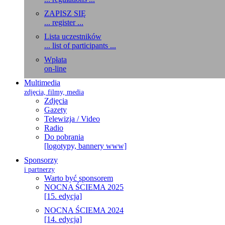
ZAPISZ SIĘ
... register ...
Lista uczestników
... list of participants ...
Wpłata
on-line
Multimedia
zdjęcia, filmy, media
Zdjęcia
Gazety
Telewizja / Video
Radio
Do pobrania
[logotypy, bannery www]
Sponsorzy
i partnerzy
Warto być sponsorem
NOCNA ŚCIEMA 2025
[15. edycja]
NOCNA ŚCIEMA 2024
[14. edycja]