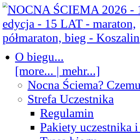
O biegu...
[more... | mehr...]
Nocna Ściema? Czem
Strefa Uczestnika
Regulamin
Pakiety uczestnika 