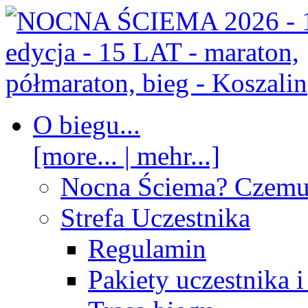
O biegu...
[more... | mehr...]
Nocna Ściema? Czem
Strefa Uczestnika
Regulamin
Pakiety uczestnika 