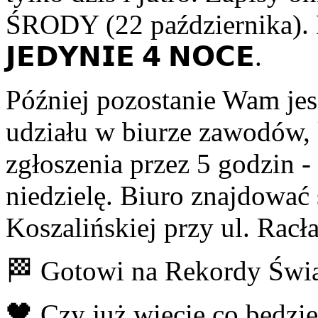
ŚRODY (22 października). 
𝗝𝗘𝗗𝗬𝗡𝗜𝗘 𝟰 𝗡𝗢𝗖𝗘.
Później pozostanie Wam je
udziału w biurze zawodów, 
zgłoszenia przez 5 godzin 
niedzielę. Biuro znajdować 
Koszalińskiej przy ul. Racł
🏁 Gotowi na Rekordy Świ
🖤 Czy już wiecie co będzie