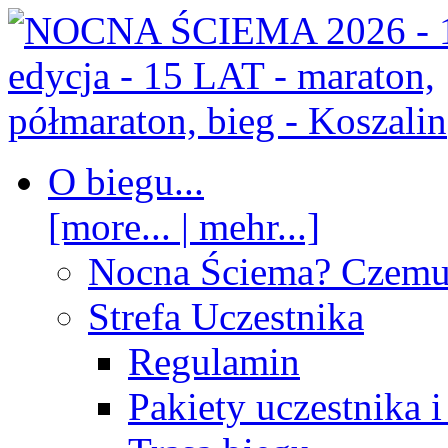
O biegu...
[more... | mehr...]
Nocna Ściema? Czem
Strefa Uczestnika
Regulamin
Pakiety uczestnika 